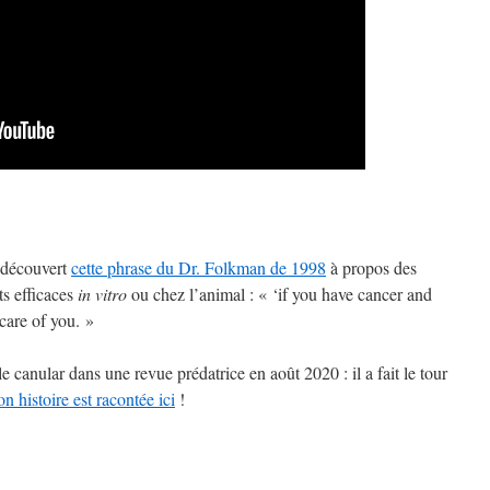
i découvert
cette phrase du Dr. Folkman de 1998
à propos des
s efficaces
in vitro
ou chez l’animal : « ‘if you have cancer and
care of you. »
e canular dans une revue prédatrice en août 2020 : il a fait le tour
on histoire est racontée ici
!