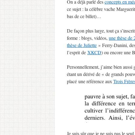
On a déjà parlé des
concepts en méd
ce sujet : la célèbre vache Marguer
bas de ce billet)…
De façon plus large, tout ça s’inscr
forme : blogs, vidéos,
une thèse de 
thèse de Juliette
» Ferry-Danini, de
l’esprit de
XKCD
) ou encore une 
Personnellement, j’aime bien aussi gl
étant un dérivé de « de grands pouv
placé une référence aux
Trois Frère
Je suis sûr que je ne suis pas le s