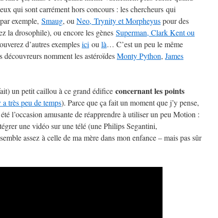
eux qui sont carrément hors concours : les chercheurs qui
par exemple,
Smaug
, ou
Neo, Trynity et Morpheyus
pour des
hez la drosophile), ou encore les gènes
Superman, Clark Kent ou
ouverez d’autres exemples
ici
ou
là
… C’est un peu le même
es découvreurs nomment les astéroïdes
Monty Python
,
James
concernant les points
ait) un petit caillou à ce grand édifice
y a très peu de temps
). Parce que ça fait un moment que j’y pense,
 a été l’occasion amusante de réapprendre à utiliser un peu Motion :
ntégrer une vidéo sur une télé (une Philips Segantini,
essemble assez à celle de ma mère dans mon enfance – mais pas sûr