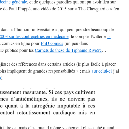
ecine générale
, et de quelques parodies qui ont pu avoir lieu sur
ite de Paul Frappé, une vidéo de 2015 sur « The Clawguerite » (en
it dans « l’humour universitaire », qui peut prendre beaucoup de
2003 sur les contrepétries en médecine
, le compte Twitter «
la
s comics en ligne pour
PhD comics
(un peu dans
BD publiée pour les
Carnets de thèse de Tiphaine Rivière
…
isser des références dans certains articles (le plus facile à placer
oirs impliquent de grandes responsabilités » ; mais
sur celui-ci
j’ai
s
).
eul à faire ça, mais c’est quand même vachement plus caché quand