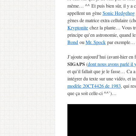
même… ^^ Et puis bien sûr, il y a c
appellent un gène
Sonic Hedgehog
gènes de matrice extra cellulaire (c
Kryptonite
chez la plante… Vous tr
principe qu’en astronomie, quand l
Bond
ou
Mr. Spock
par exemple…
J’ajoute aujourd’hui (avant-hier en f
SIGAPS
(
dont nous avons parlé il 
et qu’il fallait que je le fasse… Ca
intégrer du texte sur une vidéo, et i
modèle 20CT4426 de 1983
, qui r
que ça soit celle-ci ^^’)…