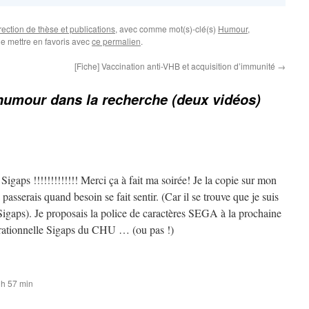
irection de thèse et publications
, avec comme mot(s)-clé(s)
Humour
,
le mettre en favoris avec
ce permalien
.
[Fiche] Vaccination anti-VHB et acquisition d’immunité
→
humour dans la recherche (deux vidéos)
gaps !!!!!!!!!!!!! Merci ça à fait ma soirée! Je la copie sur mon
asserais quand besoin se fait sentir. (Car il se trouve que je suis
Sigaps). Je proposais la police de caractères SEGA à la prochaine
érationnelle Sigaps du CHU … (ou pas !)
 h 57 min