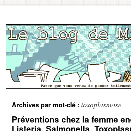
Aller
toxoplasmose
Archives par mot-clé :
au
contenu
Préventions chez la femme en
Listeria, Salmonella, Toxopla