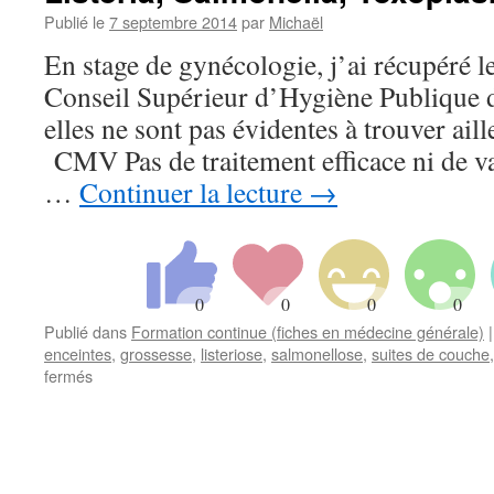
Publié le
7 septembre 2014
par
Michaël
En stage de gynécologie, j’ai récupéré le
Conseil Supérieur d’Hygiène Publiqu
elles ne sont pas évidentes à trouver aille
CMV Pas de traitement efficace ni de va
…
Continuer la lecture
→
Publié dans
Formation continue (fiches en médecine générale)
|
enceintes
,
grossesse
,
listeriose
,
salmonellose
,
suites de couche
sur
fermés
Préventions
chez
la
femme
enceinte