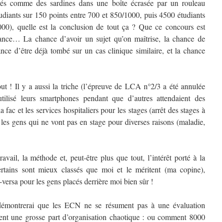
és comme des sardines dans une boîte écrasée par un rouleau
diants sur 150 points entre 700 et 850/1000, puis 4500 étudiants
000), quelle est la conclusion de tout ça ? Que ce concours est
chance… La chance d’avoir un sujet qu’on maîtrise, la chance de
nce d’être déjà tombé sur un cas clinique similaire, et la chance
out ! Il y a aussi la triche (l’épreuve de LCA n°2/3 a été annulée
tilisé leurs smartphones pendant que d’autres attendaient des
a fac et les services hospitaliers pour les stages (arrêt des stages à
, les gens qui ne vont pas en stage pour diverses raisons (maladie,
ravail, la méthode et, peut-être plus que tout, l’intérêt porté à la
tains sont mieux classés que moi et le méritent (ma copine),
-versa pour les gens placés derrière moi bien sûr !
s démontrerai que les ECN ne se résument pas à une évaluation
ent une grosse part d’organisation chaotique : ou comment 8000