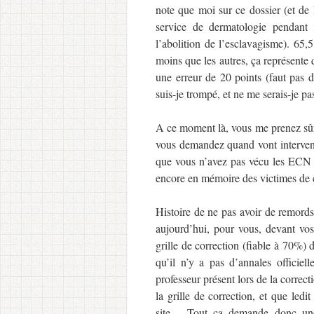
note que moi sur ce dossier (et de l
service de dermatologie pendant
l’abolition de l’esclavagisme). 65,
moins que les autres, ça représen
une erreur de 20 points (faut pas
suis-je trompé, et ne me serais-je pa
A ce moment là, vous me prenez sûr
vous demandez quand vont intervenir
que vous n’avez pas vécu les ECN 2
encore en mémoire des victimes de 
Histoire de ne pas avoir de remord
aujourd’hui, pour vous, devant vos 
grille de correction (fiable à 70%)
qu’il n’y a pas d’annales officiel
professeur présent lors de la correct
la grille de correction, et que ledi
site… Tout ça demande donc une 