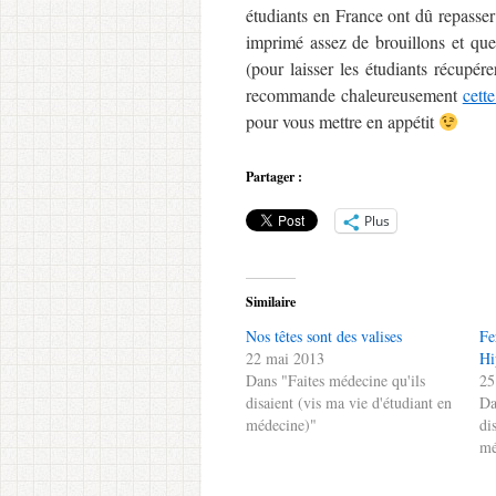
étudiants en France ont dû repasse
imprimé assez de brouillons et que
(pour laisser les étudiants récupé
recommande chaleureusement
cett
pour vous mettre en appétit
Partager :
Plus
Similaire
Nos têtes sont des valises
Fe
22 mai 2013
Hi
Dans "Faites médecine qu'ils
25
disaient (vis ma vie d'étudiant en
Da
médecine)"
di
mé