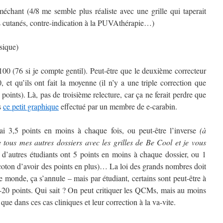
échant (4/8 me semble plus réaliste avec une grille qui taperait
rs cutanés, contre-indication à la PUVAthérapie…)
sique)
100 (76 si je compte gentil). Peut-être que le deuxième correcteur
 et qu’ils ont fait la moyenne (il n’y a une triple correction que
points). Là, pas de troisième relecture, car ça ne ferait perdre que
s
ce petit graphique
effectué par un membre de e-carabin.
’ai 3,5 points en moins à chaque fois, ou peut-être l’inverse
(à
de tous mes autres dossiers avec les grilles de Be Cool et je vous
e d’autres étudiants ont 5 points en moins à chaque dossier, ou 1
coton d’avoir des points en plus)… La loi des grands nombres doit
le monde, ça s’annule – mais par étudiant, certains sont peut-être à
u -20 points. Qui sait ? On peut critiquer les QCMs, mais au moins
ue dans ces cas cliniques et leur correction à la va-vite.