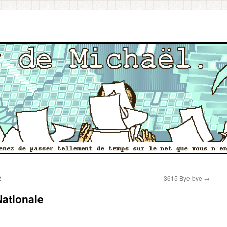
2
3615 Bye-bye
→
ationale