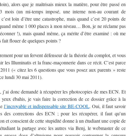
oin), alors que je maîtrisais mieux la matière, pour être passé en
 3 mois (un mi-temps imposé, une interne non-au courant de
5 c’est loin d’être une catastrophe, mais quand c’est 20 points de
te quand même 1 000 places à mon niveau… Bon, je ne réclame pas
 déconner !), mais quand même, ça mérite d’être examiné : où me
s fait flouer de quelques points ?
ement pour un fervent défenseur de la théorie du complot, et vous
 les Illuminatis et la franc-maçonnerie dans ce récit. C’est parce
011 (« citez les 6 questions que vous posez aux parents » reste
ce lundi 30 mai 2011).
s, j’ai donc demandé à récupérer les photocopies de mes ECN. Et
yeux ébahis, je vais faire la correction de ce dossier grâce à la
 de
l’incroyable et indispensable site BE-COOL
. Oui, il faut savoir
les des corrections des ECN ; pour les récupérer, il faut qu’un
ion et conscient de cette stupidité donne à un étudiant une copie de
t étudiant la partage avec les autres via Benj, le webmaster de ce
grosse dose d’altruisme pour pouvoir contourner la censure