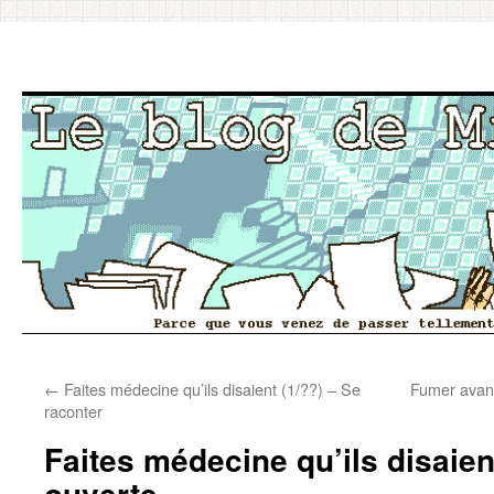
Aller
←
Faites médecine qu’ils disaient (1/??) – Se
Fumer avant
au
raconter
contenu
Faites médecine qu’ils disaien
ouverte