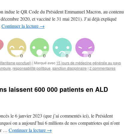
 façon indue le QR Code du Président Emmanuel Macron, au contenu
n décembre 2020, et vacciné le 31 mai 2021). J’ai déjà expliqué
…
Continuer la lecture
→
itantisme ponctuel)
|
Marqué avec
15 jours de médecine générale au pays
ambule
,
responsabilité politique
,
sanction disciplinaire
|
2 commentaires
ns laissent 600 000 patients en ALD
cés le 6 janvier 2023 (que j’ai commentés ici), le Président
quoi on a aujourd’hui 6 millions de nos compatriotes qui n’ont
our …
Continuer la lecture
→