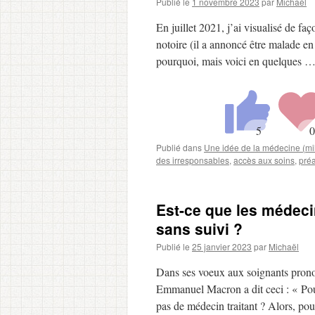
Publié le
1 novembre 2023
par
Michaël
En juillet 2021, j’ai visualisé de
notoire (il a annoncé être malade e
pourquoi, mais voici en quelques 
Publié dans
Une idée de la médecine (mil
des irresponsables
,
accès aux soins
,
pré
Est-ce que les médeci
sans suivi ?
Publié le
25 janvier 2023
par
Michaël
Dans ses voeux aux soignants pronon
Emmanuel Macron a dit ceci : « Pour
pas de médecin traitant ? Alors, p