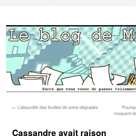
Aller
←
L’absurdité des feuilles de soins dégradés
Pourquo
au
moquent-ils
contenu
Cassandre avait raison