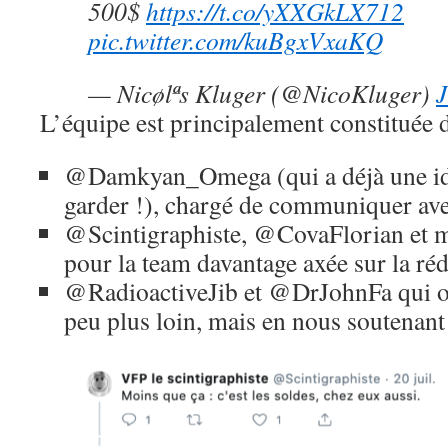
500$
https://t.co/yXXGkLX712
pic.twitter.com/kuBgxVxaKQ
— Nicølªs Kluger (@NicoKluger)
J
L’équipe est principalement constituée d
@Damkyan_Omega (qui a déjà une idé
garder !), chargé de communiquer avec
@Scintigraphiste, @CovaFlorian et
pour la team davantage axée sur la réd
@RadioactiveJib et @DrJohnFa qui ont
peu plus loin, mais en nous soutenant