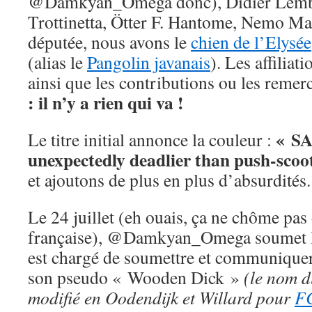
@Damkyan_Omega donc), Didier Lembr
Trottinetta, Ötter F. Hantome, Nemo Mac
députée, nous avons le
chien de l’Elysée
(alias le
Pangolin javanais
). Les affiliat
ainsi que les contributions ou les reme
: il n’y a rien qui va !
« S
Le titre initial annonce la couleur :
unexpectedly deadlier than push-scoo
et ajoutons de plus en plus d’absurdités.
Le 24 juillet (eh ouais, ça ne chôme pas
française), @Damkyan_Omega soumet l’a
est chargé de soumettre et communiquer 
son pseudo « Wooden Dick »
(le nom 
modifié en Oodendijk et Willard pour
FC