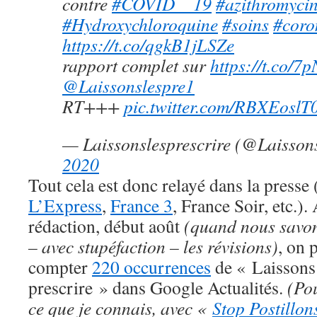
contre
#COVID__19
#azithromyci
#Hydroxychloroquine
#soins
#coro
https://t.co/qgkB1jLSZe
rapport complet sur
https://t.co/7
@Laissonslespre1
RT+++
pic.twitter.com/RBXEoslT
— Laissonslesprescrire (@Laisson
2020
Tout cela est donc relayé dans la presse 
L’Express
,
France 3
, France Soir, etc.).
rédaction, début août
(quand nous savons
– avec stupéfaction – les révisions)
, on 
compter
220 occurrences
de « Laissons
prescrire » dans Google Actualités.
(Po
ce que je connais, avec «
Stop Postillon