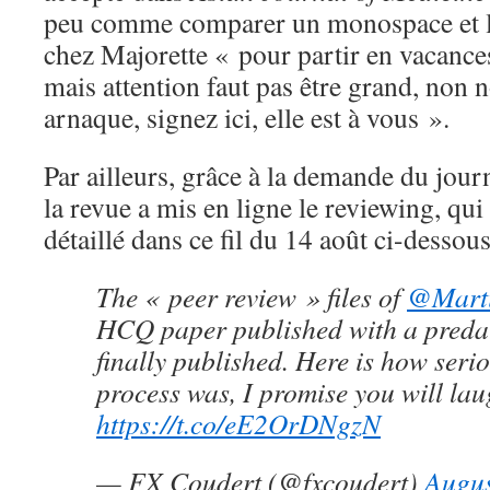
peu comme comparer un monospace et l
chez Majorette « pour partir en vacance
mais attention faut pas être grand, non 
arnaque, signez ici, elle est à vous ».
Par ailleurs, grâce à la demande du jour
la revue a mis en ligne le reviewing, qui 
détaillé dans ce fil du 14 août ci-dessous
The « peer review » files of
@Mart
HCQ paper published with a predat
finally published. Here is how seri
process was, I promise you will la
https://t.co/eE2OrDNgzN
— FX Coudert (@fxcoudert)
Augus