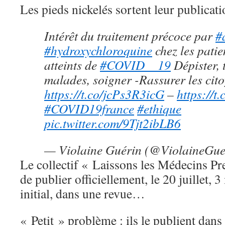
Les pieds nickelés sortent leur publicati
Intérêt du traitement précoce par
#
#hydroxychloroquine
chez les pati
atteints de
#COVID__19
Dépister, t
malades, soigner -Rassurer les ci
https://t.co/jcPs3R3icG
–
https://
#COVID19france
#ethique
pic.twitter.com/9Tjt2ibLB6
— Violaine Guérin (@ViolaineGue
Le collectif « Laissons les Médecins Pr
de publier officiellement, le 20 juillet, 3
initial, dans une revue…
« Petit » problème : ils le publient dans 