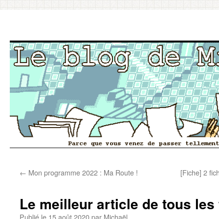
Aller
←
Mon programme 2022 : Ma Route !
[Fiche] 2 fi
au
contenu
Le meilleur article de tous le
Publié le
15 août 2020
par
Michaël